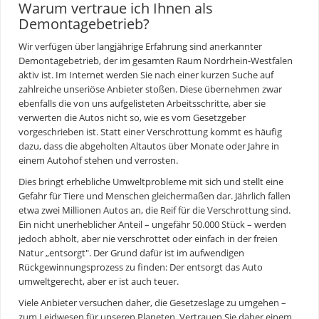
Warum vertraue ich Ihnen als
Demontagebetrieb?
Wir verfügen über langjährige Erfahrung sind anerkannter
Demontagebetrieb, der im gesamten Raum Nordrhein-Westfalen
aktiv ist. Im Internet werden Sie nach einer kurzen Suche auf
zahlreiche unseriöse Anbieter stoßen. Diese übernehmen zwar
ebenfalls die von uns aufgelisteten Arbeitsschritte, aber sie
verwerten die Autos nicht so, wie es vom Gesetzgeber
vorgeschrieben ist. Statt einer Verschrottung kommt es häufig
dazu, dass die abgeholten Altautos über Monate oder Jahre in
einem Autohof stehen und verrosten.
Dies bringt erhebliche Umweltprobleme mit sich und stellt eine
Gefahr für Tiere und Menschen gleichermaßen dar. Jährlich fallen
etwa zwei Millionen Autos an, die Reif für die Verschrottung sind.
Ein nicht unerheblicher Anteil – ungefähr 50.000 Stück – werden
jedoch abholt, aber nie verschrottet oder einfach in der freien
Natur „entsorgt". Der Grund dafür ist im aufwendigen
Rückgewinnungsprozess zu finden: Der entsorgt das Auto
umweltgerecht, aber er ist auch teuer.
Viele Anbieter versuchen daher, die Gesetzeslage zu umgehen –
zum Leidwesen für unseren Planeten. Vertrauen Sie daher einem